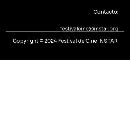
b
t
u
a
o
e
b
g
Contacto:
o
r
e
r
k
a
m
festivalcine@instar.org
Copyright © 2024 Festival de Cine INSTAR