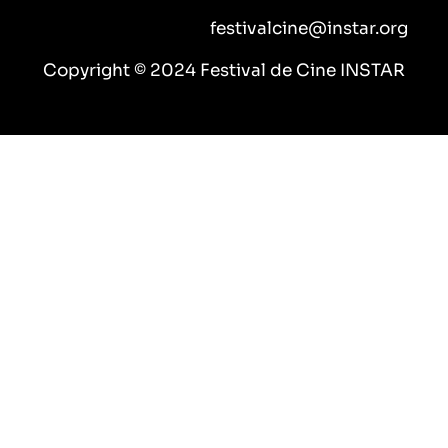
k
a
m
festivalcine@instar.org
Copyright © 2024 Festival de Cine INSTAR