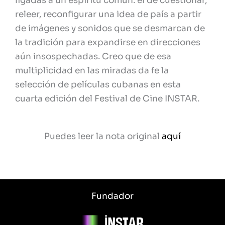
ligadas a un espíritu común: el de cuestionar,
releer, reconfigurar una idea de país a partir
de imágenes y sonidos que se desmarcan de
la tradición para expandirse en direcciones
aún insospechadas. Creo que de esa
multiplicidad en las miradas da fe la
selección de películas cubanas en esta
cuarta edición del Festival de Cine INSTAR.
Puedes leer la nota original
aquí
Fundador