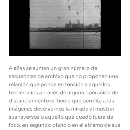
A ellas se suman un gran número de
secuencias de archivo que no proponen una
relación que ponga en tensión a aquellos
testimonios a través de alguna operación de
distanciamiento crítico o que permita a las
imágenes devolvernos la mirada al mostrar
sus reversos o aquello que quedó fuera de
foco, en segundo plano o en el abismo de sus