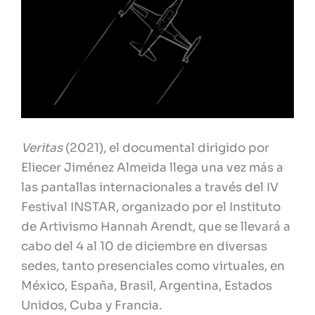
Veritas
(2021), el documental dirigido por
Eliecer Jiménez Almeida llega una vez más a
las pantallas internacionales a través del IV
Festival INSTAR, organizado por el Instituto
de Artivismo Hannah Arendt, que se llevará a
cabo del 4 al 10 de diciembre en diversas
sedes, tanto presenciales como virtuales, en
México, España, Brasil, Argentina, Estados
Unidos, Cuba y Francia.