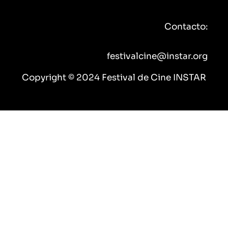
b
t
u
a
o
e
b
g
Contacto:
o
r
e
r
k
a
m
festivalcine@instar.org
Copyright © 2024 Festival de Cine INSTAR