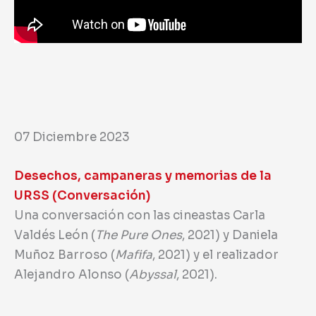
07 Diciembre 2023
Desechos, campaneras y memorias de la
URSS (Conversación)
Una conversación con las cineastas Carla
Valdés León (
The Pure Ones
, 2021) y Daniela
Muñoz Barroso (
Mafifa
, 2021) y el realizador
Alejandro Alonso (
Abyssal
, 2021).