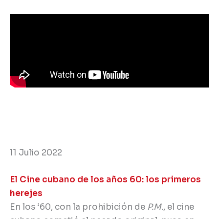
11 Julio 2022
El Cine cubano de los años 60: los primeros
herejes
En los ’60, con la prohibición de
P.M.
, el cine