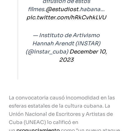
difusión de estos
filmes.
@estudiost
.habana…
pic.twitter.com/hRkCvhkLVU
— Instituto de Artivismo
Hannah Arendt (INSTAR)
(@instar_cuba)
December 10,
2023
La convocatoria causó incomodidad en las
esferas estatales de la cultura cubana. La
Unión Nacional de Escritores y Artistas de
Cuba (UNEAC) lo calificó en
un
pronunciamiento
como “un nuevo ataque