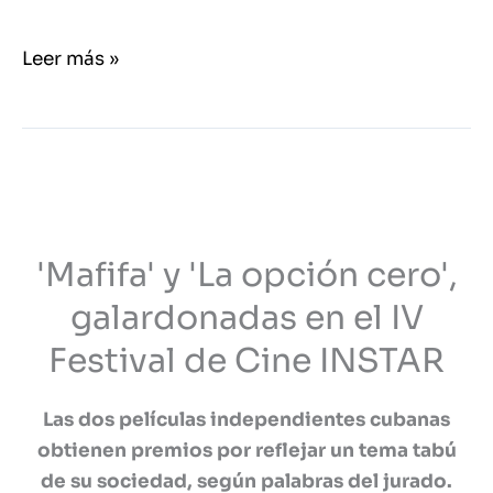
Leer más »
Mafifa
y
La
'Mafifa' y 'La opción cero',
opcion
cero
galardonadas en el IV
galardonadas
Festival de Cine INSTAR
Las dos películas independientes cubanas
obtienen premios por reflejar un tema tabú
de su sociedad, según palabras del jurado.